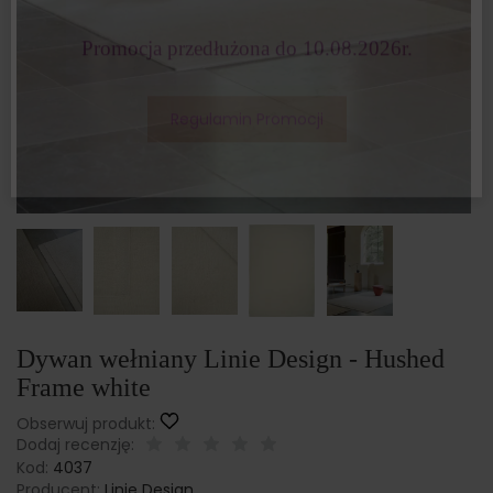
Dodatkowe 10%
rabatu dla zamówień o
wartości powyżej 2000 zł - ten rabat
nalicza się automatycznie
Przesyłka gratis od 200 zł!
Promocja przedłużona do 10.08.2026r.
Regulamin Promocji
Dywan wełniany Linie Design - Hushed
Frame white
Obserwuj produkt:
Dodaj recenzję:
Kod:
4037
Producent:
Linie Design