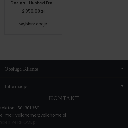
Design - Hushed Fra...
2 950,00 zł
Wybierz opcje
Obsługa Klienta
Informacje
KONTAKT
telefon: 501 301 369
e-mail:
vellahome@vellahome.pl
Sklep VellaHOME.pl