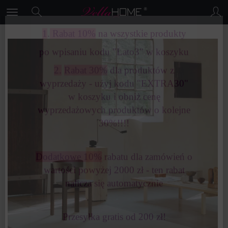
×
PROMOCJA Lato3
1
.
Rabat 10%
na wszystkie produkty
po wpisaniu kodu "Lato3" w koszyku
2.
Rabat 30%
dla produktów z
wyprzedaży - użyj kodu "EXTRA30"
w koszyku i obniż cenę
wyprzedażowych produktów o kolejne
30%!!!!