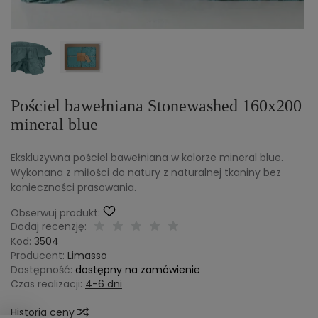
Dodatkowe 10%
rabatu dla zamówień o
wartości powyżej 2000 zł - ten rabat
nalicza się automatycznie
Przesyłka gratis od 200 zł!
Pościel bawełniana Stonewashed 160x200
mineral blue
Promocja przedłużona do 10.08.2026r.
Ekskluzywna pościel bawełniana w kolorze mineral blue.
Wykonana z miłości do natury z naturalnej tkaniny bez
Regulamin Promocji
konieczności prasowania.
Obserwuj produkt:
Dodaj recenzję:
Kod:
3504
Producent:
Limasso
Dostępność:
dostępny na zamówienie
Czas realizacji:
4-6 dni
Historia ceny