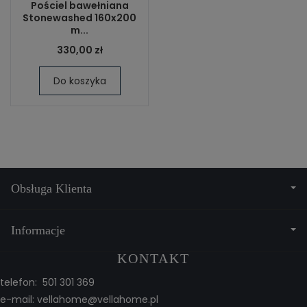
Pościel bawełniana
Stonewashed 160x200
m...
330,00 zł
Do koszyka
Obsługa Klienta
Informacje
KONTAKT
telefon: 501 301 369
e-mail:
vellahome@vellahome.pl