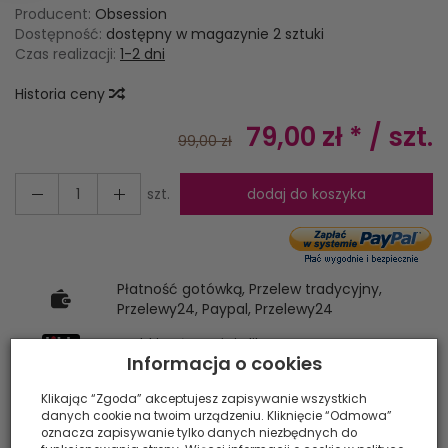
Producent:
Obsession
Dostępność:
dostępny w magazynie 2 sztuki
Czas realizacji:
1-2 dni
Historia ceny
79,00 zł *
/ szt.
99,00 zł
szt.
dodaj do koszyka
Płatność gotówką, Przelew tradycyjny,
Przelewy24, Paypal, Przelewy24
Szybkie płatności Blik.
Informacja o cookies
Klikając “Zgoda” akceptujesz zapisywanie wszystkich
Dywanik - skóra - Samba anthrazite pochodzi z kolekcji
danych cookie na twoim urządzeniu. Kliknięcie “Odmowa”
oznacza zapisywanie tylko danych niezbędnych do
Obsession Skins. Sztuczne Futerko akrylowe jest miękkie i