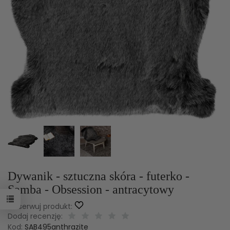
Dodatkowe 10%
rabatu dla zamówień o
wartości powyżej 2000 zł - ten rabat
nalicza się automatycznie
Przesyłka gratis od 200 zł!
Promocja przedłużona do 10.08.2026r.
Regulamin Promocji
Dywanik - sztuczna skóra - futerko -
Samba - Obsession - antracytowy
Obserwuj produkt:
Dodaj recenzję:
Kod:
SAB495anthrazite