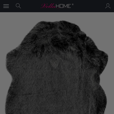
×
PROMOCJA Lato3
1
.
Rabat 10%
na wszystkie produkty
po wpisaniu kodu "Lato3" w koszyku
2.
Rabat 30%
dla produktów z
wyprzedaży - użyj kodu "EXTRA30"
w koszyku i obniż cenę
wyprzedażowych produktów o kolejne
30%!!!!